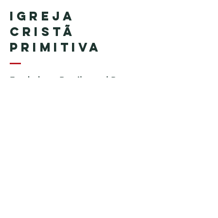
Igreja
Cristã
Primitiva
Fundada en Brasil por el Pastor
Geraldo Tudisco
Fundada en Estados Unidos por
el pastor Everson Penha ​(in
memoriam)
Phone:
+1 (508) 598-8880
Email:
igrejacristaprimitiva777@gmail.c