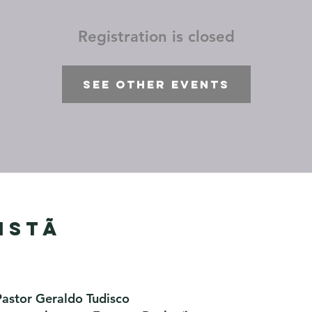
Registration is closed
See other events
istã
Pastor Geraldo Tudisco