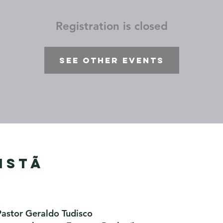
Registration is closed
See other events
istã
Pastor Geraldo Tudisco