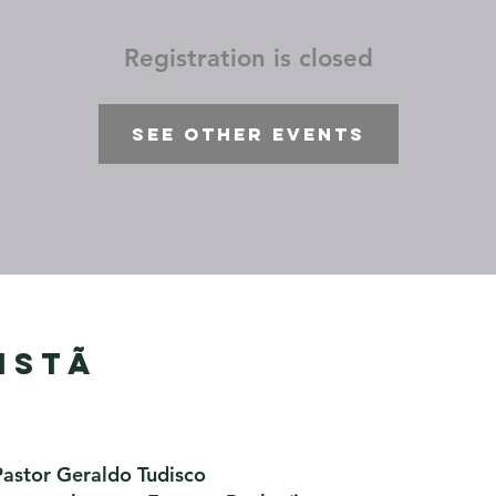
Registration is closed
See other events
istã
Pastor Geraldo Tudisco