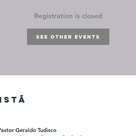
Registration is closed
See other events
istã
Pastor Geraldo Tudisco