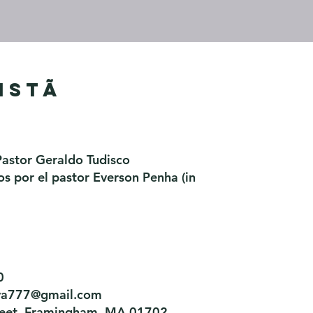
istã
Pastor Geraldo Tudisco
 por el pastor Everson Penha ​(in
0
tiva777@gmail.com
treet, Framingham, MA 01702