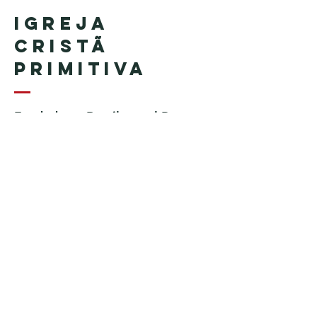
Igreja
Cristã
Primitiva
Fundada en Brasil por el Pastor
Geraldo Tudisco
Fundada en Estados Unidos por
el pastor Everson Penha ​(in
memoriam)
Phone:
+1 (508) 598-8880
Email:
igrejacristaprimitiva777@gmail.c