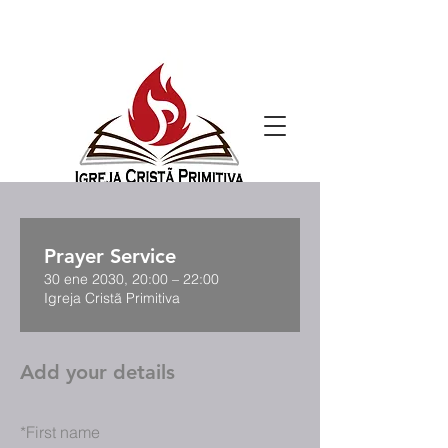
Prayer Service
30 ene 2030, 20:00 – 22:00
Igreja Cristã Primitiva
Add your details
*
First name