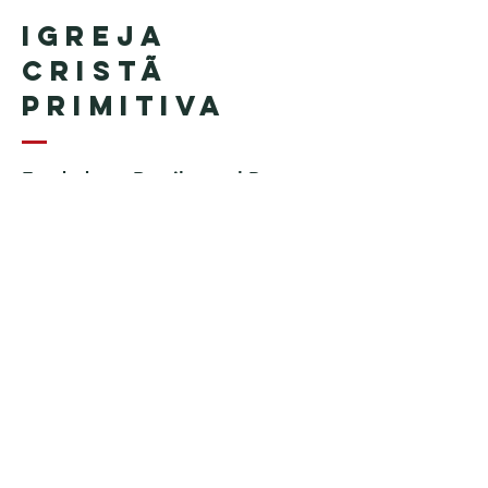
Igreja
Cristã
Primitiva
Fundada en Brasil por el Pastor
Geraldo Tudisco
Fundada en Estados Unidos por
el pastor Everson Penha ​(in
memoriam)
Phone:
+1 (508) 598-8880
Email:
igrejacristaprimitiva777@gmail.c