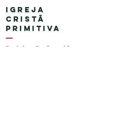
Igreja
Cristã
Primitiva
Fundada en Brasil por el Pastor
Geraldo Tudisco
Fundada en Estados Unidos por
el pastor Everson Penha ​(in
memoriam)
Phone:
+1 (508) 598-8880
Email:
igrejacristaprimitiva777@gmail.c