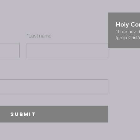
Holy C
10 de nov. 
*
Last name
Igreja Cristã
SUBMIT