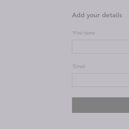
Add your details
*
First name
*
Email