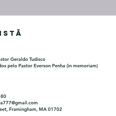
istã
astor Geraldo Tudisco
os pelo Pastor Everson Penha​ (in memoriam)
880
tiva777@gmail.com
treet, Framingham, MA 01702