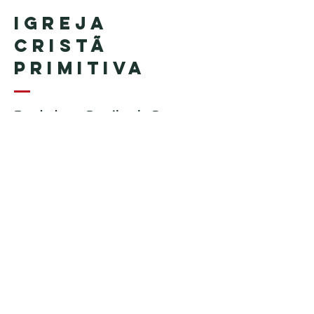
Igreja
Cristã
Primitiva
Fundada no Brasil pelo Pastor
Geraldo Tudisco
Fundada nos Estados Unidos
pelo Pastor Everson Penha​ (in
memoriam)
Telefone:
+1 (508) 598-8880
Email:
igrejacristaprimitiva777@gmail.c