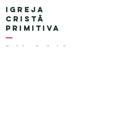
Igreja
Cristã
Primitiva
Fundada no Brasil pelo Pastor
Geraldo Tudisco
Fundada nos Estados Unidos
pelo Pastor Everson Penha​ (in
memoriam)
Telefone:
+1 (508) 598-8880
Email:
igrejacristaprimitiva777@gmail.c