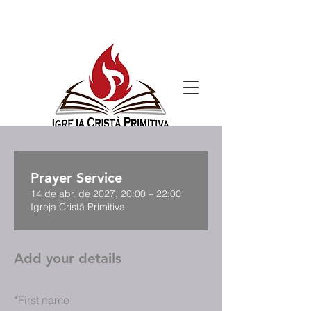
Prayer Service
14 de abr. de 2027, 20:00 – 22:00
Igreja Cristã Primitiva
Add your details
*
First name