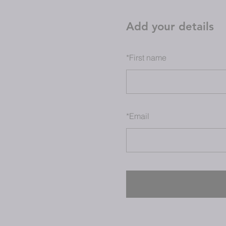
Add your details
*
First name
*
Email