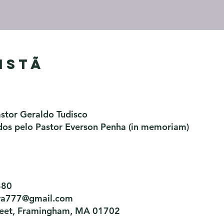
istã
astor Geraldo Tudisco
os pelo Pastor Everson Penha​ (in memoriam)
880
tiva777@gmail.com
treet, Framingham, MA 01702