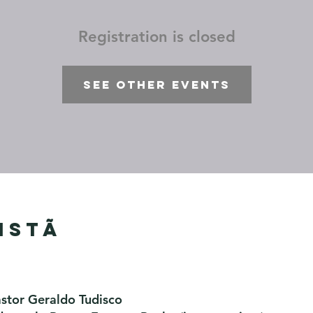
Registration is closed
See other events
istã
astor Geraldo Tudisco