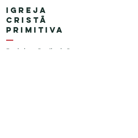
Igreja
Cristã
Primitiva
Fundada no Brasil pelo Pastor
Geraldo Tudisco
Fundada nos Estados Unidos
pelo Pastor Everson Penha​ (in
memoriam)
Telefone:
+1 (508) 598-8880
Email:
igrejacristaprimitiva777@gmail.c