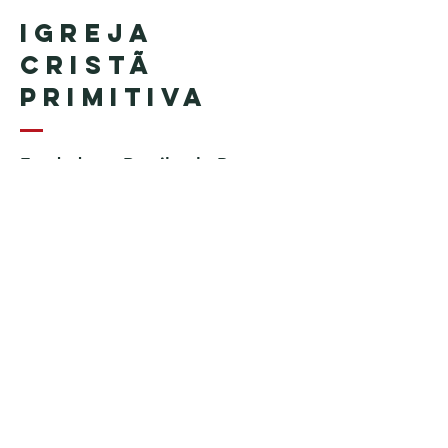
Igreja
Cristã
Primitiva
Fundada no Brasil pelo Pastor
Geraldo Tudisco
Fundada nos Estados Unidos
pelo Pastor Everson Penha​ (in
memoriam)
Telefone:
+1 (508) 598-8880
Email:
igrejacristaprimitiva777@gmail.c