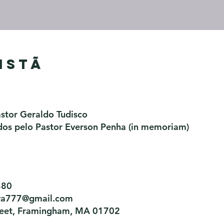
istã
astor Geraldo Tudisco
os pelo Pastor Everson Penha​ (in memoriam)
880
tiva777@gmail.com
treet, Framingham, MA 01702