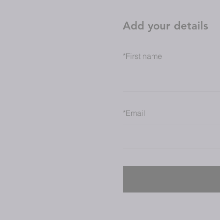
Add your details
*
First name
*
Email