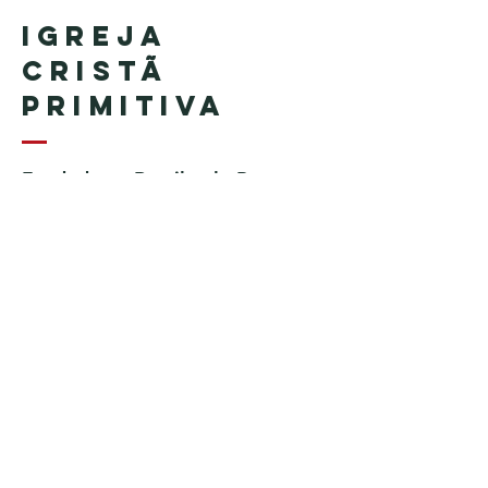
Igreja
Cristã
Primitiva
Fundada no Brasil pelo Pastor
Geraldo Tudisco
Fundada nos Estados Unidos
pelo Pastor Everson Penha​ (in
memoriam)
Telefone:
+1 (508) 598-8880
Email:
igrejacristaprimitiva777@gmail.c