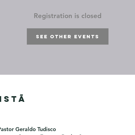
Registration is closed
See other events
istã
Pastor Geraldo Tudisco