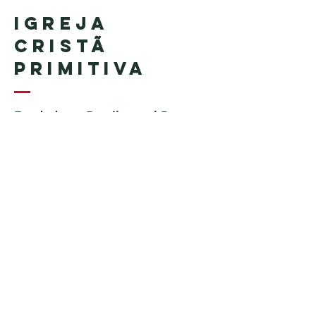
Igreja
Cristã
Primitiva
Fundada en Brasil por el Pastor
Geraldo Tudisco
Fundada en Estados Unidos por
el pastor Everson Penha ​(in
memoriam)
Phone:
+1 (508) 598-8880
Email:
igrejacristaprimitiva777@gmail.c