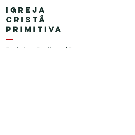
Igreja
Cristã
Primitiva
Fundada en Brasil por el Pastor
Geraldo Tudisco
Fundada en Estados Unidos por
el pastor Everson Penha ​(in
memoriam)
Phone:
+1 (508) 598-8880
Email:
igrejacristaprimitiva777@gmail.c