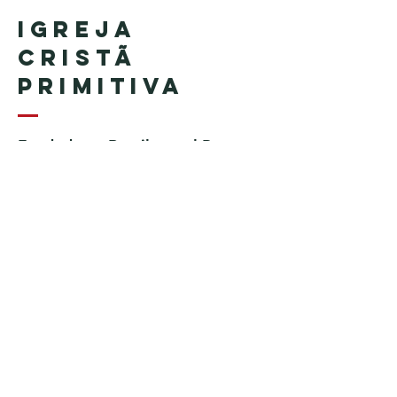
Igreja
Cristã
Primitiva
Fundada en Brasil por el Pastor
Geraldo Tudisco
Fundada en Estados Unidos por
el pastor Everson Penha ​(in
memoriam)
Phone:
+1 (508) 598-8880
Email:
igrejacristaprimitiva777@gmail.c