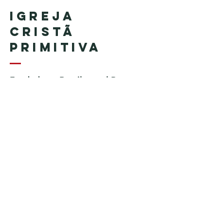
Igreja
Cristã
Primitiva
Fundada en Brasil por el Pastor
Geraldo Tudisco
Fundada en Estados Unidos por
el pastor Everson Penha ​(in
memoriam)
Phone:
+1 (508) 598-8880
Email:
igrejacristaprimitiva777@gmail.c