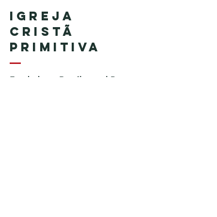
Igreja
Cristã
Primitiva
Fundada en Brasil por el Pastor
Geraldo Tudisco
Fundada en Estados Unidos por
el pastor Everson Penha ​(in
memoriam)
Phone:
+1 (508) 598-8880
Email:
igrejacristaprimitiva777@gmail.c