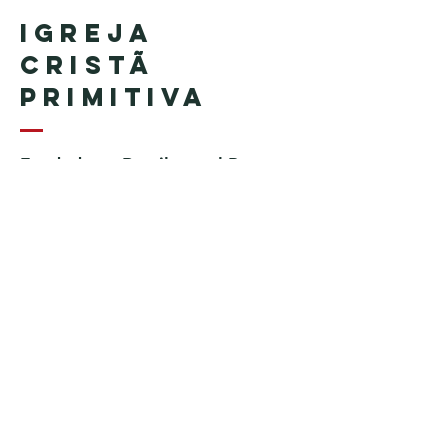
Igreja
Cristã
Primitiva
Fundada en Brasil por el Pastor
Geraldo Tudisco
Fundada en Estados Unidos por
el pastor Everson Penha ​(in
memoriam)
Phone:
+1 (508) 598-8880
Email:
igrejacristaprimitiva777@gmail.c