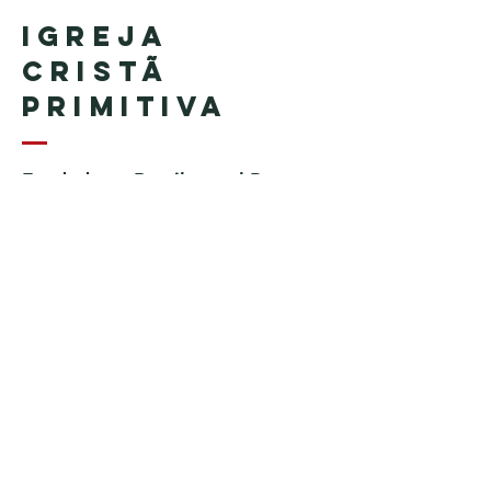
Igreja
Cristã
Primitiva
Fundada en Brasil por el Pastor
Geraldo Tudisco
Fundada en Estados Unidos por
el pastor Everson Penha ​(in
memoriam)
Phone:
+1 (508) 598-8880
Email:
igrejacristaprimitiva777@gmail.c