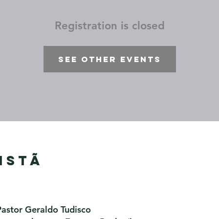
Registration is closed
See other events
istã
Pastor Geraldo Tudisco