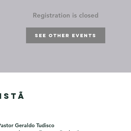
Registration is closed
See other events
istã
Pastor Geraldo Tudisco