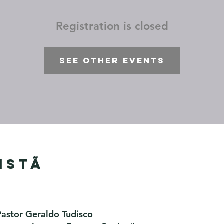
Registration is closed
See other events
istã
Pastor Geraldo Tudisco