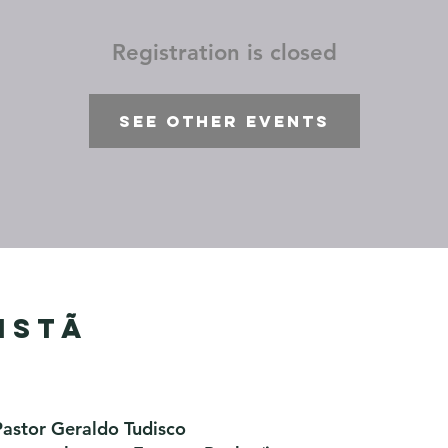
Registration is closed
See other events
istã
Pastor Geraldo Tudisco