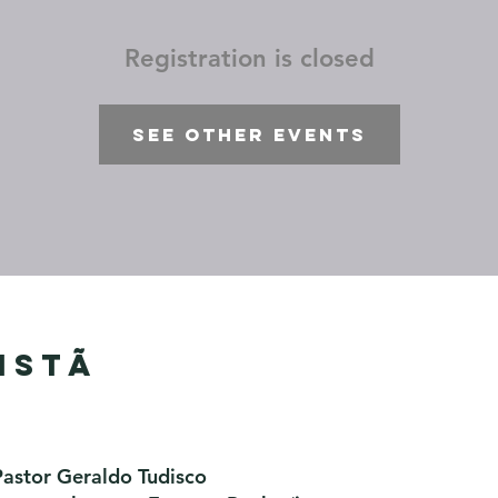
Registration is closed
See other events
istã
Pastor Geraldo Tudisco