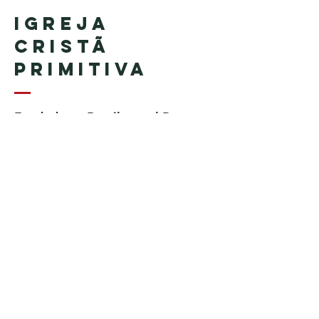
Igreja
Cristã
Primitiva
Fundada en Brasil por el Pastor
Geraldo Tudisco
Fundada en Estados Unidos por
el pastor Everson Penha ​(in
memoriam)
Phone:
+1 (508) 598-8880
Email:
igrejacristaprimitiva777@gmail.c