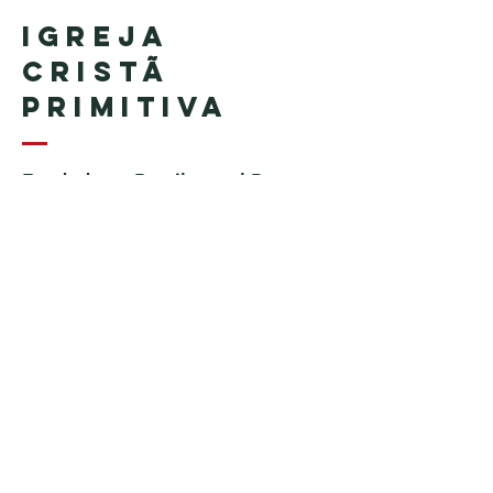
Igreja
Cristã
Primitiva
Fundada en Brasil por el Pastor
Geraldo Tudisco
Fundada en Estados Unidos por
el pastor Everson Penha ​(in
memoriam)
Phone:
+1 (508) 598-8880
Email:
igrejacristaprimitiva777@gmail.c