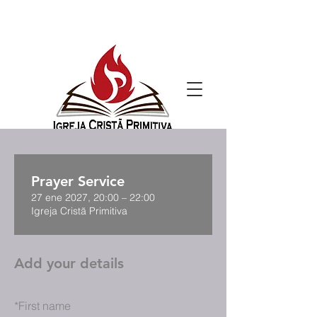
Prayer Service
27 ene 2027, 20:00 – 22:00
Igreja Cristã Primitiva
Add your details
*
First name