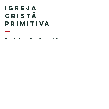
Igreja
Cristã
Primitiva
Fundada en Brasil por el Pastor
Geraldo Tudisco
Fundada en Estados Unidos por
el pastor Everson Penha ​(in
memoriam)
Phone:
+1 (508) 598-8880
Email:
igrejacristaprimitiva777@gmail.c