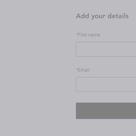
Add your details
*
First name
*
Email