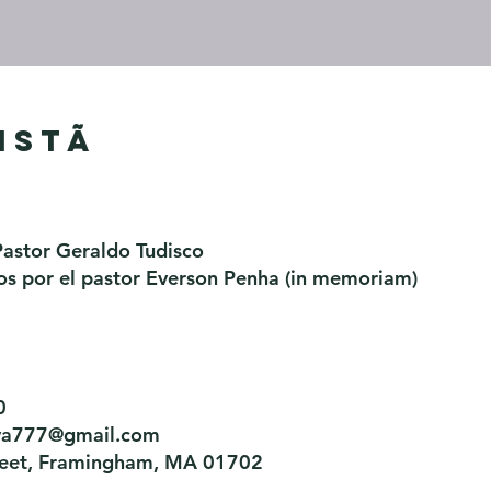
istã
Pastor Geraldo Tudisco
s por el pastor Everson Penha ​(in memoriam)
0
tiva777@gmail.com
treet, Framingham, MA 01702