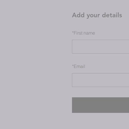
Add your details
*
First name
*
Email