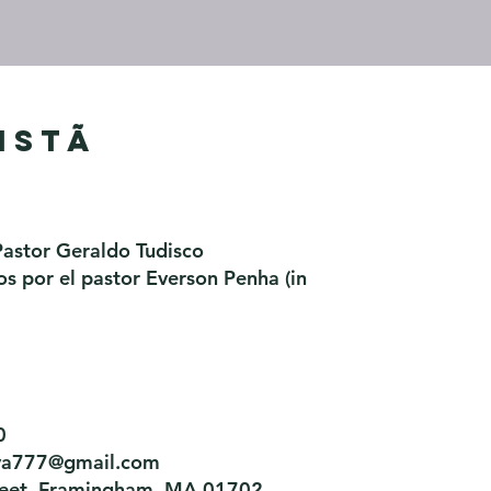
istã
Pastor Geraldo Tudisco
 por el pastor Everson Penha ​(in
0
tiva777@gmail.com
treet, Framingham, MA 01702