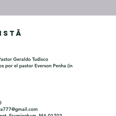
istã
Pastor Geraldo Tudisco
 por el pastor Everson Penha ​(in
0
tiva777@gmail.com
treet, Framingham, MA 01702