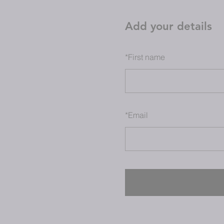
Add your details
*
First name
*
Email