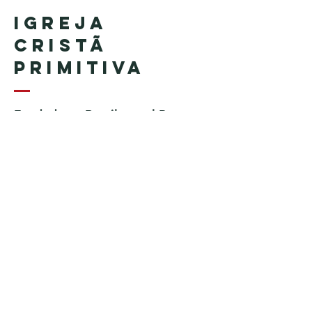
Igreja
Cristã
Primitiva
Fundada en Brasil por el Pastor
Geraldo Tudisco
Fundada en Estados Unidos por
el pastor Everson Penha ​(in
memoriam)
Phone:
+1 (508) 598-8880
Email:
igrejacristaprimitiva777@gmail.c