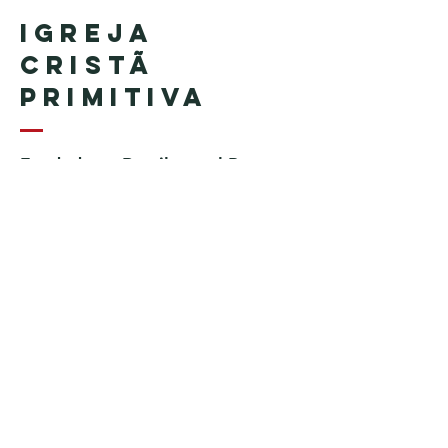
Igreja
Cristã
Primitiva
Fundada en Brasil por el Pastor
Geraldo Tudisco
Fundada en Estados Unidos por
el pastor Everson Penha ​(in
memoriam)
Phone:
+1 (508) 598-8880
Email:
igrejacristaprimitiva777@gmail.c