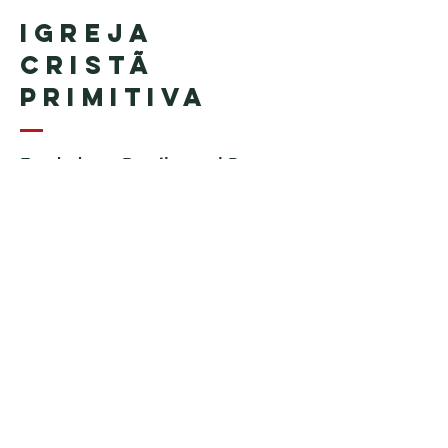
Igreja
Cristã
Primitiva
Fundada en Brasil por el Pastor
Geraldo Tudisco
Fundada en Estados Unidos por
el pastor Everson Penha ​(in
memoriam)
Phone:
+1 (508) 598-8880
Email:
igrejacristaprimitiva777@gmail.c