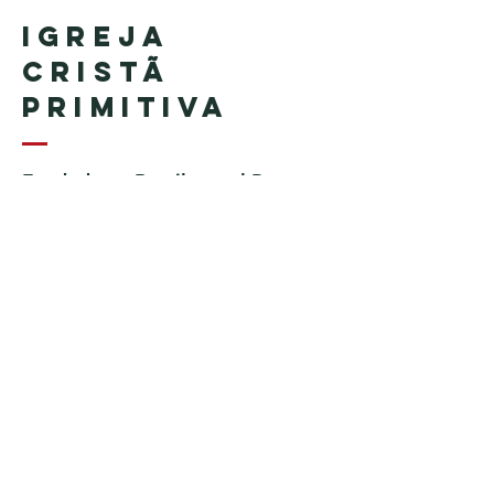
Igreja
Cristã
Primitiva
Fundada en Brasil por el Pastor
Geraldo Tudisco
Fundada en Estados Unidos por
el pastor Everson Penha ​(in
memoriam)
Phone:
+1 (508) 598-8880
Email:
igrejacristaprimitiva777@gmail.c