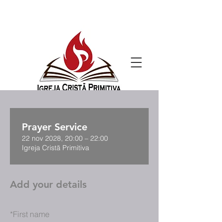
Prayer Service
22 nov 2028, 20:00 – 22:00
Igreja Cristã Primitiva
Add your details
*
First name