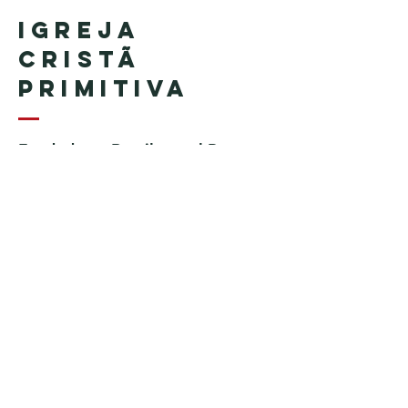
Igreja
Cristã
Primitiva
Fundada en Brasil por el Pastor
Geraldo Tudisco
Fundada en Estados Unidos por
el pastor Everson Penha ​(in
memoriam)
Phone:
+1 (508) 598-8880
Email:
igrejacristaprimitiva777@gmail.c