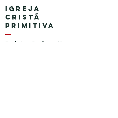
Igreja
Cristã
Primitiva
Fundada en Brasil por el Pastor
Geraldo Tudisco
Fundada en Estados Unidos por
el pastor Everson Penha ​(in
memoriam)
Phone:
+1 (508) 598-8880
Email:
igrejacristaprimitiva777@gmail.c