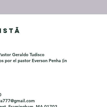
istã
Pastor Geraldo Tudisco
 por el pastor Everson Penha ​(in
0
tiva777@gmail.com
treet, Framingham, MA 01702