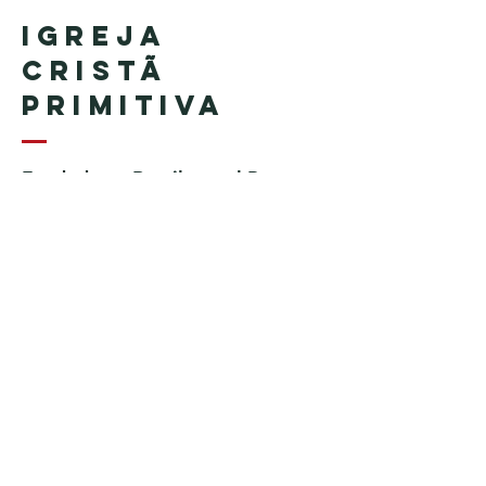
Igreja
Cristã
Primitiva
Fundada en Brasil por el Pastor
Geraldo Tudisco
Fundada en Estados Unidos por
el pastor Everson Penha ​(in
memoriam)
Phone:
+1 (508) 598-8880
Email:
igrejacristaprimitiva777@gmail.c