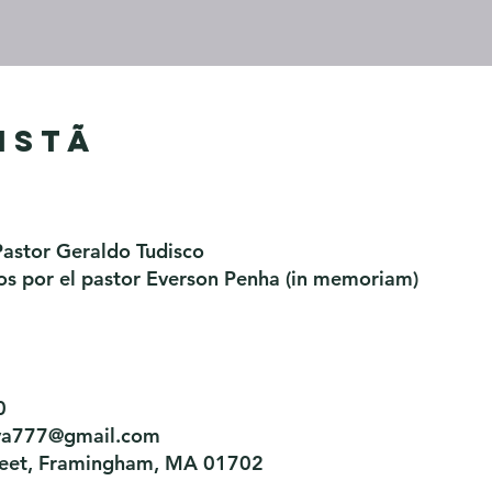
istã
Pastor Geraldo Tudisco
s por el pastor Everson Penha ​(in memoriam)
0
tiva777@gmail.com
treet, Framingham, MA 01702