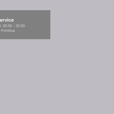
ervice
, 20:00 – 22:00
 Primitiva