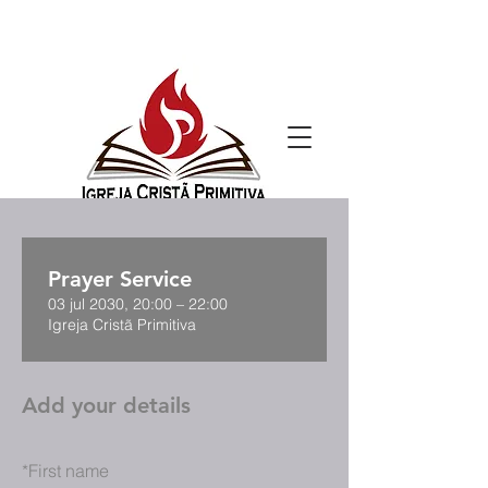
Prayer Service
03 jul 2030, 20:00 – 22:00
Igreja Cristã Primitiva
Add your details
*
First name