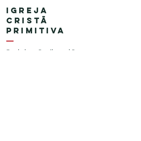
Igreja
Cristã
Primitiva
Fundada en Brasil por el Pastor
Geraldo Tudisco
Fundada en Estados Unidos por
el pastor Everson Penha ​(in
memoriam)
Phone:
+1 (508) 598-8880
Email:
igrejacristaprimitiva777@gmail.c