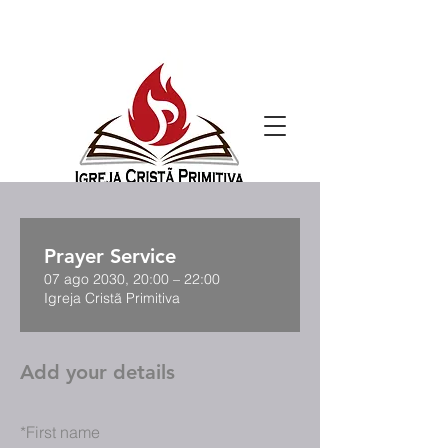
Prayer Service
07 ago 2030, 20:00 – 22:00
Igreja Cristã Primitiva
Add your details
*
First name