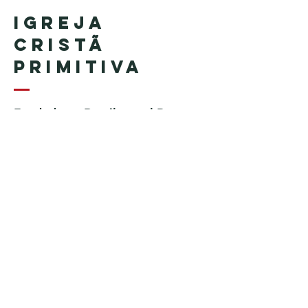
Igreja
Cristã
Primitiva
Fundada en Brasil por el Pastor
Geraldo Tudisco
Fundada en Estados Unidos por
el pastor Everson Penha ​(in
memoriam)
Phone:
+1 (508) 598-8880
Email:
igrejacristaprimitiva777@gmail.c