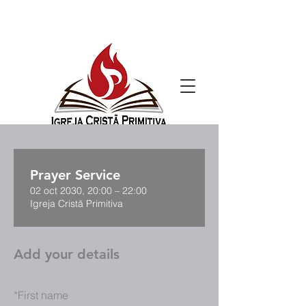
Prayer Service
02 oct 2030, 20:00 – 22:00
Igreja Cristã Primitiva
Add your details
*
First name