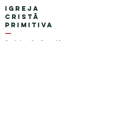
Igreja
Cristã
Primitiva
Fundada en Brasil por el Pastor
Geraldo Tudisco
Fundada en Estados Unidos por
el pastor Everson Penha ​(in
memoriam)
Phone:
+1 (508) 598-8880
Email:
igrejacristaprimitiva777@gmail.c